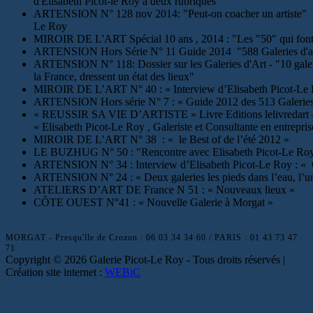
d'Elisabeth Picot-le Roy à deux rubriques
ARTENSION N° 128 nov 2014: "Peut-on coacher un artiste" Inter
Le Roy
MIROIR DE L'ART Spécial 10 ans , 2014 : "Les "50" qui font b
ARTENSION Hors Série N° 11 Guide 2014 "588 Galeries d'art 
ARTENSION N° 118: Dossier sur les Galeries d'Art - "10 galerist
la France, dressent un état des lieux"
MIROIR DE L’ART N° 40 : « Interview d’Elisabeth Picot-Le Ro
ARTENSION Hors série N° 7 : « Guide 2012 des 513 Galeries 
« REUSSIR SA VIE D’ARTISTE » Livre Editions lelivredart – Brig
« Elisabeth Picot-Le Roy , Galeriste et Consultante en entrepris
MIROIR DE L’ART N° 38 : « le Best of de l’été 2012 »
LE BUZHUG N° 50 : "Rencontre avec Elisabeth Picot-Le Roy",
ARTENSION N° 34 : Interview d’Elisabeth Picot-Le Roy : « Qu
ARTENSION N° 24 : « Deux galeries les pieds dans l’eau, l’une
ATELIERS D’ART DE France N 51 : « Nouveaux lieux »
CÔTE OUEST N°41 : « Nouvelle Galerie à Morgat »
MORGAT - Presqu'île de Crozon : 06 03 34 34 60 / PARIS : 01 43 73 47
71
Copyright © 2026 Galerie Picot-Le Roy - Tous droits réservés |
Création site internet :
WEBiC