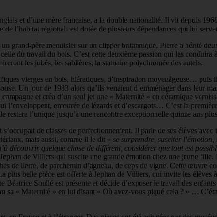
glais et d’une mère française, a la double nationalité. Il vit depuis 196
de l’habitat régional- est dotée de plusieurs dépendances qui lui servent
t un grand-père menuisier sur un clipper britannique, Pierre a hérité deu
t celle du travail du bois. C’est cette deuxième passion qui les conduira
reront les jubés, les sablières, la statuaire polychromée des autels.
iques vierges en bois, hiératiques, d’inspiration moyenâgeuse… puis il p
pouse. Un jour de 1983 alors qu’ils venaient d’emménager dans leur mai
ns la campagne et créa d’un seul jet une « Maternité » en céramique vernis
 qui l’enveloppent, entourée de lézards et d’escargots… C’est la premièr
le restera l’unique jusqu’à une rencontre exceptionnelle quinze ans plus
 s’occupait de classes de perfectionnement. Il parle de ses élèves avec 
tériaux, mais aussi, comme il le dit «
se surprendre, susciter l’émotion
’à découvrir quelque chose de différent, considérer que tout est possibl
e Jephan de Villiers qui suscite une grande émotion chez une jeune fille. 
anches de lierre, de parchemin d’agneau, de ceps de vigne. Cette œuvre col
lus belle pièce est offerte à Jephan de Villiers, qui invite les élèves 
iste Béatrice Soulié est présente et décide d’exposer le travail des enfants
ion sa « Maternité » en lui disant « Où avez-vous piqué cela ? » … C’é
’art, en France et à l’étranger. Des pièces ont été achetées par des musées