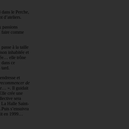
8 dans le Perche,
 d’ateliers.
x passions
 à faire comme
asse à la taille
son inhabitée et
sée… elle trône
e dans ce
 tard.
tendresse et
, recommencer de
e
… ». Il guidait
Elle crée une
lective sera
à La Halle Saint-
 .Puis s’ensuivra
tait en 1999…
.