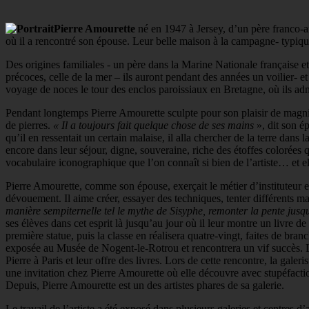
Pierre Amourette
né en 1947 à Jersey, d’un père franco-an
où il a rencontré son épouse. Leur belle maison à la campagne- typique 
Des origines familiales - un père dans la Marine Nationale française e
précoces, celle de la mer – ils auront pendant des années un voilier- e
voyage de noces le tour des enclos paroissiaux en Bretagne, où ils admi
Pendant longtemps Pierre Amourette sculpte pour son plaisir de magnif
de pierres.
« Il a toujours fait quelque chose de ses mains
», dit son é
qu’il en ressentait un certain malaise, il alla chercher de la terre da
encore dans leur séjour, digne, souveraine, riche des étoffes colorées
vocabulaire iconographique que l’on connaît si bien de l’artiste… et el
Pierre Amourette, comme son épouse, exerçait le métier d’instituteur et
dévouement. Il aime créer, essayer des techniques, tenter différents ma
manière sempiternelle tel le mythe de Sisyphe, remonter la pente jusqu
ses élèves dans cet esprit là jusqu’au jour où il leur montre un livre d
première statue, puis la classe en réalisera quatre-vingt, faites de br
exposée au Musée de Nogent-le-Rotrou et rencontrera un vif succès. La p
Pierre à Paris et leur offre des livres. Lors de cette rencontre, la galer
une invitation chez Pierre Amourette où elle découvre avec stupéfact
Depuis, Pierre Amourette est un des artistes phares de sa galerie.
Le travail de l’artiste a été exposé dans plusieurs galeries et centres d