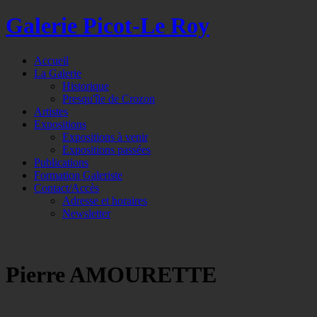
Galerie Picot-Le Roy
Accueil
La Galerie
Historique
Presqu'île de Crozon
Artistes
Expositions
Expositions à venir
Expositions passées
Publications
Formation Galeriste
Contact/Accès
Adresse et horaires
Newsletter
Pierre AMOURETTE