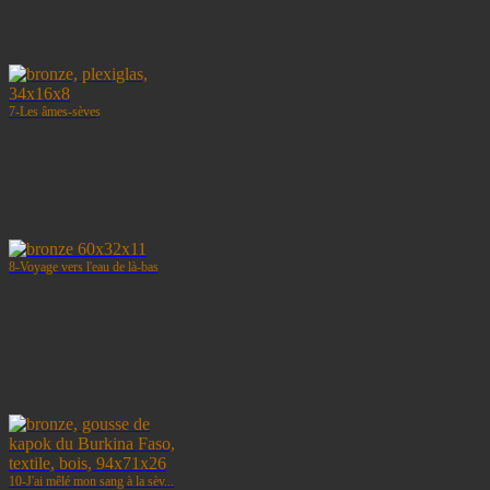
7-Les âmes-sèves
8-Voyage vers l'eau de là-bas
10-J'ai mêlé mon sang à la sèv...