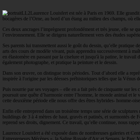
Laurence Louisfert est née à Paris en 1969. Elle grandi
bocagères de l’Orne, au bord d’un étang au milieu des champs, où elle
Ces deux ancrages l’imprègnent profondément et très jeune, elle se que
l’environnement. Elle se dirigera naturellement vers des études supér
Ses parents lui transmettent aussi le goût du dessin, qu’elle pratique d
arts des cours de modèle vivant, puis apprendra successivement à maîtri
en élastomère en passant par la ciselure et jusqu'à la patine, le travail 
également photographe, et pratique la peinture et le dessin.
Dans son œuvre, on distingue trois périodes. Tout d’abord elle a représen
inspirée à l'origine par les déesses préhistoriques telles que la Vénus
Puis nourrie par ses voyages – elle en a fait près de cinquante sur les 
poursuit une quête d’harmonie entre l’homme, le monde animal et le vég
cette deuxième période elle nous offre des êtres hybrides- homme-ois
Enfin elle entreprend dans un troisième temps une série de sculptures 
buildings de 3 à 4 mètres de haut, gravés et patinés, et surmontés de
reprend ses droits, dignement. Ce travail, qu’elle continue, nous rapp
Laurence Louisfert a été exposée dans de nombreuses galeries et Centre
Entrepreneurs Mécènes », la Saline Royale d'Arc et Senans, le Parc Mo