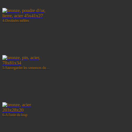
4-Destinées mêlées
5-Sauvegarder les semences du ...
6-A l'orée du loup