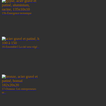
15b-Émergence tectonique
16-Ensemble1 La cité sera végé...
17-Osmose. Les entrepreneurs
m...