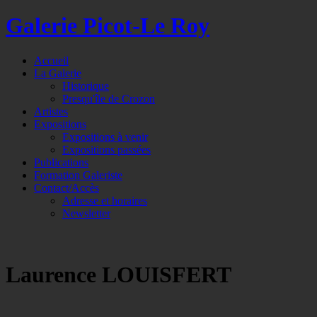
Galerie Picot-Le Roy
Accueil
La Galerie
Historique
Presqu'île de Crozon
Artistes
Expositions
Expositions à venir
Expositions passées
Publications
Formation Galeriste
Contact/Accès
Adresse et horaires
Newsletter
Laurence LOUISFERT