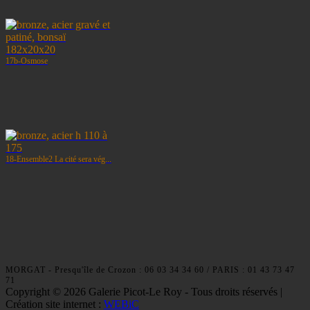
17b-Osmose
18-Ensemble2 La cité sera vég...
MORGAT - Presqu'île de Crozon : 06 03 34 34 60 / PARIS : 01 43 73 47
71
Copyright © 2026 Galerie Picot-Le Roy - Tous droits réservés |
Création site internet :
WEBiC