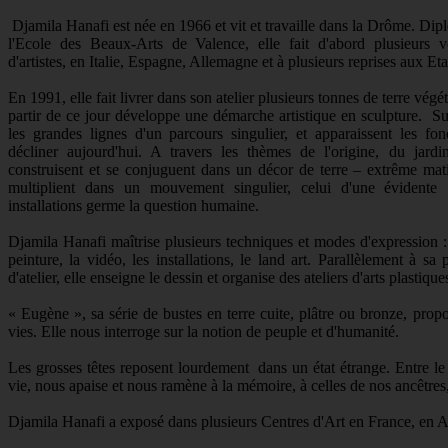
Djamila Hanafi est née en 1966 et vit et travaille dans la Drôme. Di
l'Ecole des Beaux-Arts de Valence, elle fait d'abord plusieurs v
d'artistes, en Italie, Espagne, Allemagne et à plusieurs reprises aux Et
En 1991, elle fait livrer dans son atelier plusieurs tonnes de terre végét
partir de ce jour développe une démarche artistique en sculpture. Sur
les grandes lignes d'un parcours singulier, et apparaissent les fo
décliner aujourd'hui. A travers les thèmes de l'origine, du jar
construisent et se conjuguent dans un décor de terre – extrême mat
multiplient dans un mouvement singulier, celui d'une évidente
installations germe la question humaine.
Djamila Hanafi maîtrise plusieurs techniques et modes d'expression : l
peinture, la vidéo, les installations, le land art. Parallèlement à sa p
d'atelier, elle enseigne le dessin et organise des ateliers d'arts plastique
« Eugène », sa série de bustes en terre cuite, plâtre ou bronze, prop
vies. Elle nous interroge sur la notion de peuple et d'humanité.
Les grosses têtes reposent lourdement dans un état étrange. Entre le 
vie, nous apaise et nous ramène à la mémoire, à celles de nos ancêtres,
Djamila Hanafi a exposé dans plusieurs Centres d'Art en France, en 