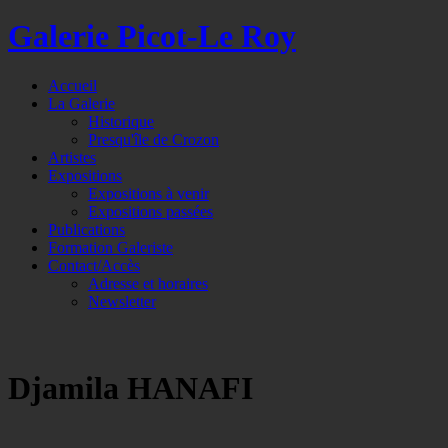
Galerie Picot-Le Roy
Accueil
La Galerie
Historique
Presqu'île de Crozon
Artistes
Expositions
Expositions à venir
Expositions passées
Publications
Formation Galeriste
Contact/Accès
Adresse et horaires
Newsletter
Djamila HANAFI