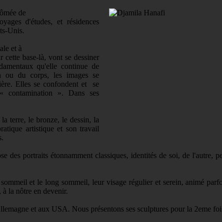
plômée de
oyages d'études, et résidences
ats-Unis.
ale et à
 cette base-là, vont se dessiner
ndamentaux qu'elle continue de
din ou du corps, les images se
ière. Elles se confondent et se
 « contamination ». Dans ses
a terre, le bronze, le dessin, la
ratique artistique et son travail
s.
ose des portraits étonnamment classiques, identités de soi, de l'autre, 
sommeil et le long sommeil, leur visage régulier et serein, animé parfo
 à la nôtre en devenir.
Allemagne et aux USA. Nous présentons ses sculptures pour la 2eme foi